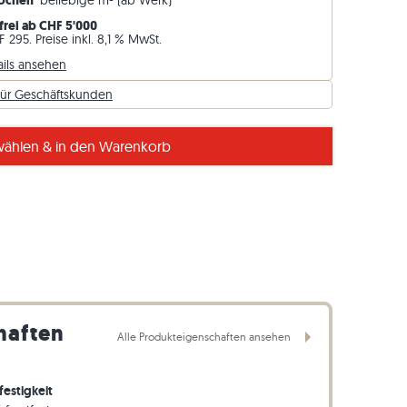
Wochen
beliebige m² (ab Werk)
Gneis-Rasenkanten
frei ab CHF 5'000
 295. Preise inkl. 8,1 % MwSt.
Basalt-Rasenkanten
ails ansehen
für Geschäftskunden
Belastung wie durch eine Outdoorküche o.ä.
ählen & in den Warenkorb
haften
Alle Produkteigenschaften ansehen
festigkeit