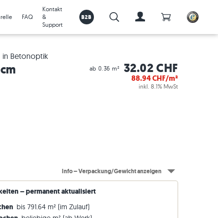
Kontakt
Anzahl Produkte
relle
FAQ
&
B2B
Suche:
Support
Zum Account
 in Betonoptik
32.02 CHF
 cm
ab 0.36 m²
88.94
CHF/m²
inkl. 8.1% MwSt
zu den Angeboten >
Granit-Rasenkanten
Jetzt Visualizer starten
Fliesen
Info – Verpackung/Gewicht anzeigen
Pflege- und Verlegezubehör
Sandstein-Rasenkanten
Mehr Infos zum Visualizer
Terrassenplatten
keiten – permanent aktualisiert
Travertin-Rasenkanten
Gartenbau
ochen
bis 791.64 m² (im Zulauf)
Kalkstein-Rasenkanten
Videos