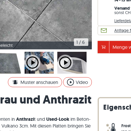
14 - 15 
esen
rassenplatten
ckstufen
Kalkstein-Pflastersteine
Travertin-Mauersteine
Versand 
sonst CHF
esen
rassenplatten
-Blockstufen
Quarzit-Pflastersteine
Quarzit-Mauersteine
Lieferdet
Gneis-Pflastersteine
Gneis-Mauersteine
Anfrage 
Pflasterriegel
Verblender aussen
1
 / 
6
eleicht
Ideal bei schwerer 
Menge w
Muster anschauen
Video
Grau und Anthrazit
Eigensc
enten in
Anthrazi
t und
Used-Look
im Beton-
n Vulkano 3cm. Mit diesen Platten bringen Sie
Frost