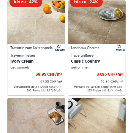
bis zu -42%
bis zu -24%
Travertin zum Spitzenpreis
Landhaus-Charme
Muster
Muster
Travertinfliesen
Travertinfliesen
Ivory Cream
Classic Country
getrommelt
getrommelt
38.95 CHF/m²
37.95 CHF/m²
67.00 CHF/m²
49.80 CHF/m²
Versand frei ab CHF 5'000
sonst CHF
Versand frei ab CHF 5'000
sonst CHF
295. Preise inkl. 8,1 % MwSt.
295. Preise inkl. 8,1 % MwSt.