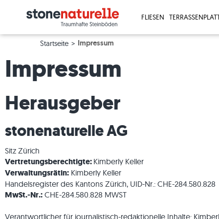
FLIESEN
TERRASSENPLAT
Impressum
Startseite
Impressum
Herausgeber
stonenaturelle AG
Sitz Zürich
Vertretungsberechtigte:
Kimberly Keller
Travertinfliesen
Travertinplatten
Granit-Palisaden
Jetzt Muster bestellen >
Bezahlung
Verlegung
Holzoptik
Holzoptik
Granit-Bl
Jetzt Visu
Karriere
Naturstei
Verwaltungsrätin:
Kimberly Keller
Schieferfliesen
Sandsteinplatten
Basalt-Palisaden
Mehr Infos zum Musterversand >
Fotoaktion
Küche
Betonopti
Betonopti
Sandstein
Mehr Info
Kontakt
Feinstei
Handelsregister des Kantons Zürich, UID-Nr.: CHE-284.580.828
Kalksteinfliesen
Granitplatten
Gneis-Palisaden
Hilfe & Support
Terrasse
Fliesen in
Terrassen
Basalt-Bl
Presse
Granit
MwSt.-Nr.:
CHE-284.580.828 MWST
Granitfliesen
Schieferplatten
Reklamieren & Nachbestellen
Wohnräume
Weiße Fli
3 cm-Terr
Travertin
Unterne
Kalkstein
Quarzitfliesen
Kalksteinplatten
Musterversand
Panoramatour
Beige Fli
Beige Ter
Gneis-Blo
Marmor
Verantwortlicher für journalistisch-redaktionelle Inhalte: Kimberl