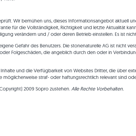
esen
rassenplatten
-Blockstufen
Quarzit-Pflastersteine
Quarzit-Mauersteine
Gneis-Pflastersteine
Gneis-Mauersteine
üft. Wir bemühen uns, dieses Informationsangebot aktuell und i
Pflasterriegel
Verblender aussen
arantie für die Vollständigkeit, Richtigkeit und letzte Aktualit
 verändern und / oder deren Betrieb einstellen. Es ist nicht ve
ene Gefahr des Benutzers. Die stonenaturelle AG ist nicht vera
ende oder Folgeschäden, die angeblich durch den oder in Verbi
nhalte und die Verfügbarkeit von Websites Dritter, die über ex
die möglicherweise straf- oder haftungsrechtlich relevant sind od
(Copyright) 2009 Sopro zustehen.
Alle Rechte Vorbehalten.