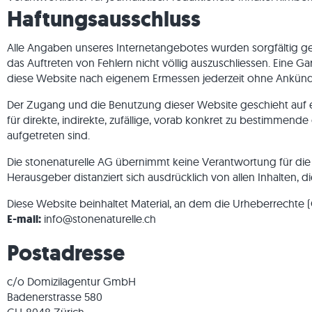
Haftungsausschluss
Marmorfliesen
Marmorplatten
Lieferung & Transport
Gartengestaltung
Graue Fli
Graue Ter
Kalkstein
Quarzit
Antike Fliesen
Quarzitplatten
Wohninspirationen
Sandstein
Alle Angaben unseres Internetangebotes wurden sorgfältig gepr
Mosaikfliesen
Gneisplatten
Kundenimpressionen
Schiefer
das Auftreten von Fehlern nicht völlig auszuschliessen. Eine G
Verblender
Basaltplatten
Videos
Travertin
diese Website nach eigenem Ermessen jederzeit ohne Ankündigung
Polygonalplatten
Der Zugang und die Benutzung dieser Website geschieht auf eig
Poolumrandung
für direkte, indirekte, zufällige, vorab konkret zu bestimm
aufgetreten sind.
Die stonenaturelle AG übernimmt keine Verantwortung für die I
Herausgeber distanziert sich ausdrücklich von allen Inhalten, 
Diese Website beinhaltet Material, an dem die Urheberrechte 
E-mail:
info@stonenaturelle.ch
Postadresse
c/o Domizilagentur GmbH
Badenerstrasse 580