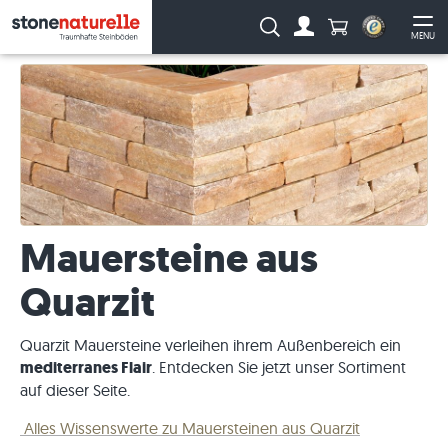
Anzahl Produkte
Suche:
MENU
Zum Account
Me
Mauersteine aus
Quarzit
Quarzit Mauersteine verleihen ihrem Außenbereich ein
mediterranes Flair
. Entdecken Sie jetzt unser Sortiment
auf dieser Seite.
Alles Wissenswerte zu Mauersteinen aus Quarzit