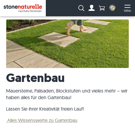
Anzahl Produkte
Suche:
MENU
Zum Account
Me
Gartenbau
Mauersteine, Palisaden, Blockstufen und vieles mehr – wir
haben alles für den Gartenbau!
Lassen Sie ihrer Kreativität freien Lauf!
Alles Wissenswerte zu Gartenbau