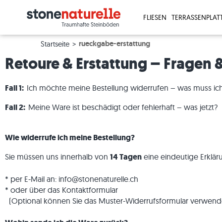
FLIESEN
TERRASSENPLAT
rueckgabe-erstattung
Startseite
Retoure & Erstattung – Fragen
Fall 1:
Ich möchte meine Bestellung widerrufen – was muss ich
Fall 2:
Meine Ware ist beschädigt oder fehlerhaft – was jetzt?
Wie widerrufe ich meine Bestellung?
Sie müssen uns innerhalb von
14 Tagen
eine eindeutige Erklär
Travertinfliesen
Travertinplatten
Granit-Palisaden
Jetzt Muster bestellen >
Bezahlung
Verlegung
Holzoptik
Holzoptik
Granit-Bl
Jetzt Visu
Karriere
Naturstei
* per E-Mail an: info@stonenaturelle.ch
Schieferfliesen
Sandsteinplatten
Basalt-Palisaden
Mehr Infos zum Musterversand >
Fotoaktion
Küche
Betonopti
Betonopti
Sandstein
Mehr Info
Kontakt
Feinstei
* oder über das Kontaktformular
Kalksteinfliesen
Granitplatten
Gneis-Palisaden
Hilfe & Support
Terrasse
Fliesen in
Terrassen
Basalt-Bl
Presse
Granit
(Optional können Sie das Muster-Widerrufsformular verwend
Granitfliesen
Schieferplatten
Reklamieren & Nachbestellen
Wohnräume
Weiße Fli
3 cm-Terr
Travertin
Unterne
Kalkstein
Quarzitfliesen
Kalksteinplatten
Musterversand
Panoramatour
Beige Fli
Beige Ter
Gneis-Blo
Marmor