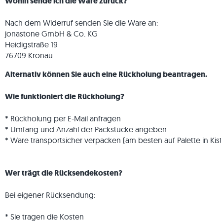
Wohin sende ich die Ware zurück?
Marmorfliesen
Marmorplatten
Lieferung & Transport
Gartengestaltung
Graue Fli
Graue Ter
Kalkstein
Quarzit
Nach dem Widerruf senden Sie die Ware an:
Antike Fliesen
Quarzitplatten
Wohninspirationen
Sandstein
jonastone GmbH & Co. KG
Mosaikfliesen
Gneisplatten
Kundenimpressionen
Schiefer
Heidigstraße 19
Verblender
Basaltplatten
Videos
Travertin
76709 Kronau
Polygonalplatten
Alternativ können Sie auch eine Rückholung beantragen.
Poolumrandung
Wie funktioniert die Rückholung?
* Rückholung per E-Mail anfragen
* Umfang und Anzahl der Packstücke angeben
* Ware transportsicher verpacken (am besten auf Palette in Kis
Wer trägt die Rücksendekosten?
Bei eigener Rücksendung:
* Sie tragen die Kosten