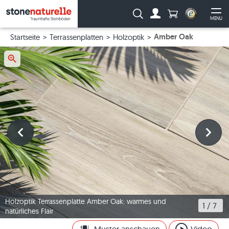
Anzahl Produkte
Suche:
MENU
Zum Account
Me
Amber Oak
Startseite
Terrassenplatten
Holzoptik
Holzoptik Terrassenplatte Amber Oak: warmes und
1
 / 
7
natürliches Flair