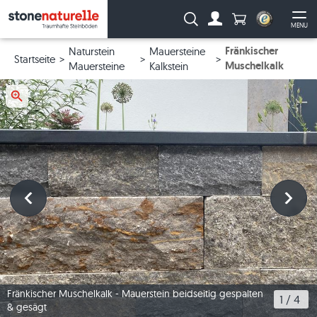
Anzahl Produkte
Suche:
MENU
Zum Account
Me
Fränkischer
Naturstein
Mauersteine
Startseite
Muschelkalk
Mauersteine
Kalkstein
Fränkischer Muschelkalk - Mauerstein beidseitig gespalten
1
 / 
4
& gesägt