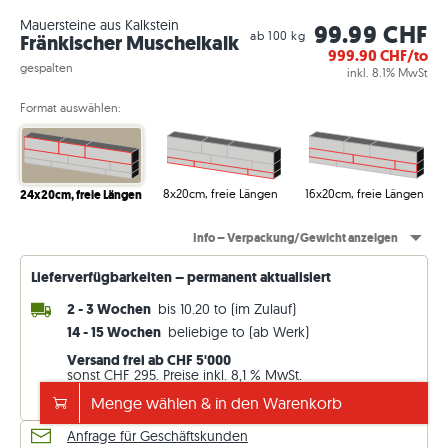
Mauersteine aus Kalkstein
99.99 CHF
ab 100 kg
Fränkischer Muschelkalk
999.90
CHF/to
gespalten
inkl. 8.1% MwSt
Format auswählen:
8x20cm, freie Längen
16x20cm, freie Längen
24x20cm, freie Längen
Info – Verpackung/Gewicht anzeigen
Lieferverfügbarkeiten – permanent aktualisiert
2 - 3 Wochen
bis 10.20 to (im Zulauf)
14 - 15 Wochen
beliebige to (ab Werk)
Versand frei ab CHF 5'000
sonst CHF 295. Preise inkl. 8,1 % MwSt.
Menge wählen & in den Warenkorb
Lieferdetails ansehen
Anfrage für Geschäftskunden