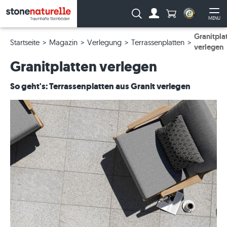
Anzahl Produkte
Suche:
MENU
Zum Account
Me
Granitpla
Startseite
Magazin
Verlegung
Terrassenplatten
verlegen
Granitplatten verlegen
So geht's: Terrassenplatten aus Granit verlegen