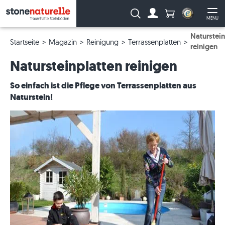
Anzahl Produkte
Suche:
MENU
Zum Account
Me
Naturstein
Startseite
Magazin
Reinigung
Terrassenplatten
reinigen
Natursteinplatten reinigen
So einfach ist die Pflege von Terrassenplatten aus
Naturstein!