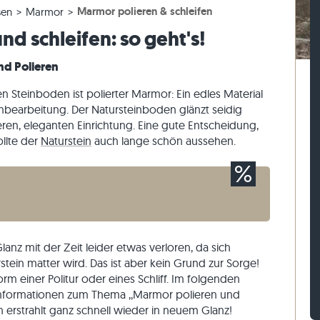
Marmor polieren & schleifen
sen
Marmor
esen
rassenplatten
ckstufen
Kalkstein-Pflastersteine
Travertin-Mauersteine
d schleifen: so geht's!
esen
rassenplatten
-Blockstufen
Quarzit-Pflastersteine
Quarzit-Mauersteine
Gneis-Pflastersteine
Gneis-Mauersteine
nd Polieren
Pflasterriegel
Verblender aussen
n Steinboden ist polierter Marmor: Ein edles Material
enbearbeitung. Der Natursteinboden glänzt seidig
eren, eleganten Einrichtung. Eine gute Entscheidung,
ollte der
Naturstein
auch lange schön aussehen.
anz mit der Zeit leider etwas verloren, da sich
stein matter wird. Das ist aber kein Grund zur Sorge!
Form einer Politur oder eines Schliff. Im folgenden
n Informationen zum Thema ,,Marmor polieren und
 erstrahlt ganz schnell wieder in neuem Glanz!