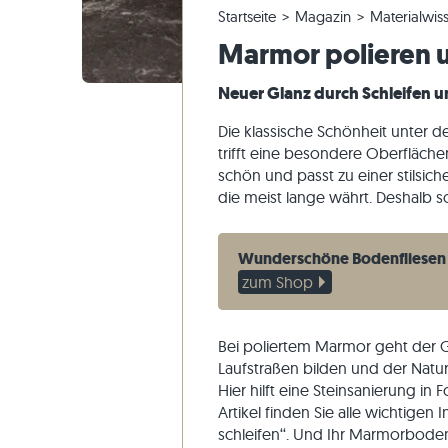
Startseite
Magazin
Materialwis
Quarzitfliesen
Kalksteinplatten
Musterversand
Panoramatour
Beige Fli
Beige Ter
Gneis-Blo
Marmor
Marmor polieren un
Marmorfliesen
Marmorplatten
Lieferung & Transport
Gartengestaltung
Graue Fli
Graue Ter
Kalkstein
Quarzit
Antike Fliesen
Quarzitplatten
Wohninspirationen
Sandstein
Neuer Glanz durch Schleifen u
Mosaikfliesen
Gneisplatten
Kundenimpressionen
Schiefer
Die klassische Schönheit unter de
Verblender
Basaltplatten
Videos
Travertin
trifft eine besondere Oberfläch
schön und passt zu einer stilsich
Polygonalplatten
die meist lange währt. Deshalb s
Poolumrandung
Wunderschöne Bodenfliesen
zum Shop
Bei poliertem Marmor geht der Gl
Laufstraßen bilden und der Natur
Hier hilft eine Steinsanierung in 
Artikel finden Sie alle wichtige
schleifen‘‘. Und Ihr Marmorboden