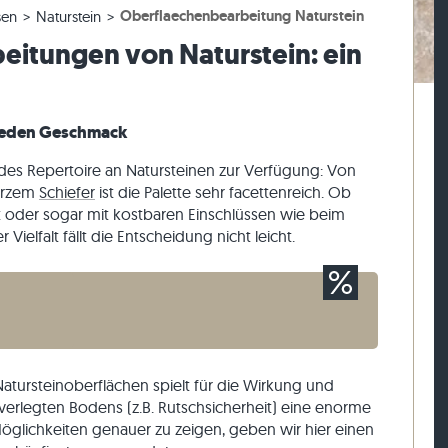
Oberflaechenbearbeitung Naturstein
sen
Naturstein
esen
rassenplatten
ckstufen
Kalkstein-Pflastersteine
Travertin-Mauersteine
itungen von Naturstein: ein
esen
rassenplatten
-Blockstufen
Quarzit-Pflastersteine
Quarzit-Mauersteine
Gneis-Pflastersteine
Gneis-Mauersteine
Pflasterriegel
Verblender aussen
 jeden Geschmack
ndes Repertoire an Natursteinen zur Verfügung: Von
arzem
Schiefer
ist die Palette sehr facettenreich. Ob
rt oder sogar mit kostbaren Einschlüssen wie beim
Vielfalt fällt die Entscheidung nicht leicht.
atursteinoberflächen spielt für die Wirkung und
verlegten Bodens (z.B. Rutschsicherheit) eine enorme
 Möglichkeiten genauer zu zeigen, geben wir hier einen