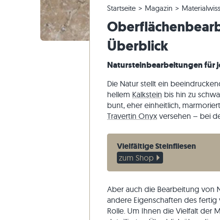
Startseite
Magazin
Materialwis
Quarzitfliesen
Kalksteinplatten
Musterversand
Panoramatour
Beige Fli
Beige Ter
Gneis-Blo
Marmor
Oberflächenbearbe
Marmorfliesen
Marmorplatten
Lieferung & Transport
Gartengestaltung
Graue Fli
Graue Ter
Kalkstein
Quarzit
Antike Fliesen
Quarzitplatten
Wohninspirationen
Sandstein
Überblick
Mosaikfliesen
Gneisplatten
Kundenimpressionen
Schiefer
Natursteinbearbeitungen für
Verblender
Basaltplatten
Videos
Travertin
Die Natur stellt ein beeindrucke
Polygonalplatten
hellem
Kalkstein
bis hin zu schw
Poolumrandung
bunt, eher einheitlich, marmorie
Travertin Onyx
versehen – bei der 
Vielfältige Steinfliesen
zum Shop
Aber auch die Bearbeitung von N
andere Eigenschaften des fertig 
Rolle. Um Ihnen die Vielfalt der