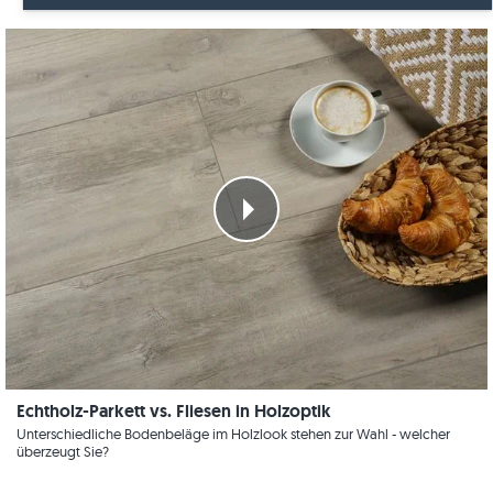
Fliesen
Gartengestaltung
Alle Verlegung
Granit
Terrassenplatten
Küche
Fliesen
Holzoptik
Kundenimpressionen
Gartenbau
Kalkstein
Panoramatour
Terrassenplatten
Marmor
Pool
Videos
Naturstein
Terrasse
Quarzit
Treppe
Sandstein
Videos
Schiefer
Echtholz-Parkett vs. Fliesen in Holzoptik
Wandgestaltung
Travertin
Unterschiedliche Bodenbeläge im Holzlook stehen zur Wahl - welcher
überzeugt Sie?
Wohnräume
Videos