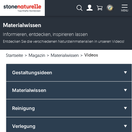
Anzahl Produkte
Suche:
MENU
Zum Account
Me
Materialwissen
Informieren, entdecken, inspirieren lassen
Entdecken Sie die verschiedenen Natursteinmaterialien in unseren Videos!
Videos
Startseite
Magazin
Materialwissen
Gestaltungsideen
Alle Gestaltungsideen
Materialwissen
Badezimmer
Alle Materialwissen
Reinigung
Farben
Basalt
Alle Reinigung
Verlegung
Formate
Feinsteinzeug