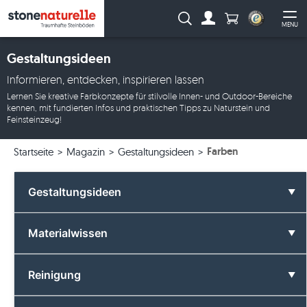
Anzahl Produkte
Suche:
MENU
Zum Account
Me
Gestaltungsideen
Informieren, entdecken, inspirieren lassen
Lernen Sie kreative Farbkonzepte für stilvolle Innen- und Outdoor-Bereiche
kennen, mit fundierten Infos und praktischen Tipps zu Naturstein und
Feinsteinzeug!
Farben
Startseite
Magazin
Gestaltungsideen
Gestaltungsideen
Alle Gestaltungsideen
Materialwissen
Badezimmer
Alle Materialwissen
Reinigung
Farben
Basalt