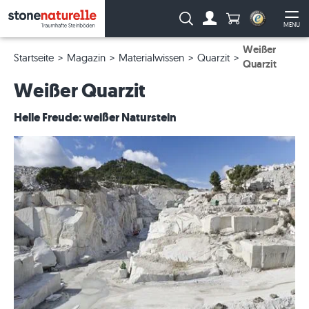
Anzahl Produkte
Suche:
MENU
Zum Account
Me
Weißer
Startseite
Magazin
Materialwissen
Quarzit
Quarzit
Weißer Quarzit
Helle Freude: weißer Naturstein