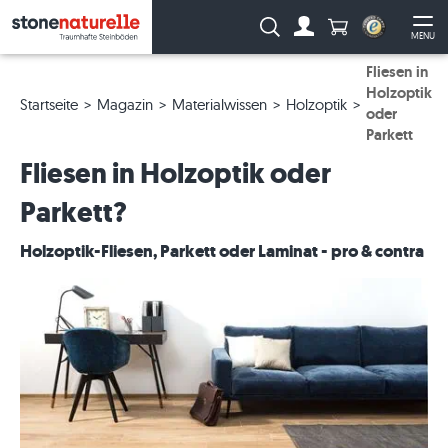
Anzahl Produkte
Suche:
MENU
Zum Account
Me
Fliesen in
Holzoptik
Startseite
Magazin
Materialwissen
Holzoptik
oder
Parkett
Fliesen in Holzoptik oder
Parkett?
Holzoptik-Fliesen, Parkett oder Laminat - pro & contra