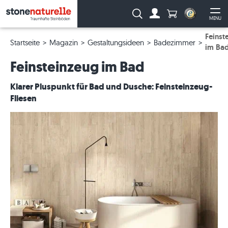
Anzahl Produkte
Suche:
MENU
Zum Account
Me
Feinst
Startseite
Magazin
Gestaltungsideen
Badezimmer
im Ba
Feinsteinzeug im Bad
Klarer Pluspunkt für Bad und Dusche: Feinsteinzeug-
Fliesen