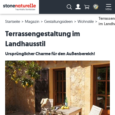
Anzahl Produkte
Suche:
MENU
Zum Account
Me
Terrassen
Startseite
Magazin
Gestaltungsideen
Wohnstile
im Landha
Terrassengestaltung im
Landhausstil
Ursprünglicher Charme für den Außenbereich!