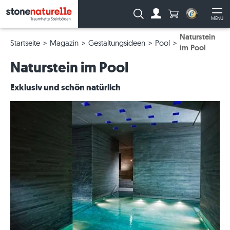
Anzahl Produkte
Suche:
MENU
Zum Account
Me
Naturstein
Startseite
Magazin
Gestaltungsideen
Pool
im Pool
Naturstein im Pool
Exklusiv und schön natürlich