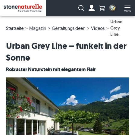
Anzahl Produkte
Suche:
MENU
Zum Account
Me
Urban
Grey
Startseite
Magazin
Gestaltungsideen
Videos
Line
Urban Grey Line – funkelt in der
Sonne
Robuster Naturstein mit elegantem Flair