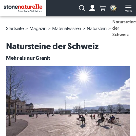
Anzahl Produkte
Suche:
MENU
Zum Account
Me
Natursteine
der
Startseite
Magazin
Materialwissen
Naturstein
Schweiz
Natursteine der Schweiz
Mehr als nur Granit