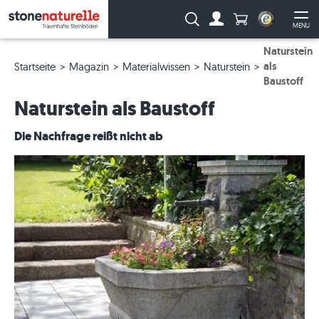
Anzahl Produkte
Suche:
MENU
Zum Account
Me
Naturstein
als
Startseite
Magazin
Materialwissen
Naturstein
Baustoff
Naturstein als Baustoff
Die Nachfrage reißt nicht ab