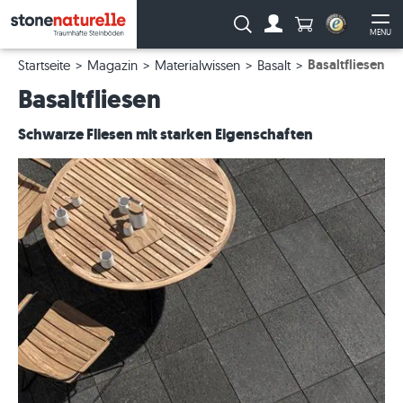
Anzahl Produkte
Suche:
MENU
Zum Account
Me
Basaltfliesen
Startseite
Magazin
Materialwissen
Basalt
Basaltfliesen
Schwarze Fliesen mit starken Eigenschaften