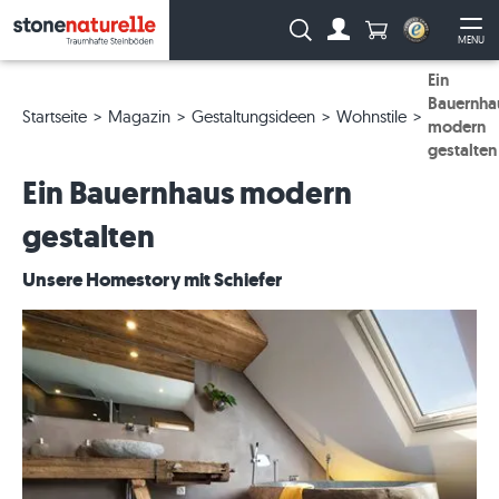
Anzahl Produkte
Suche:
MENU
Zum Account
Me
Ein
Bauernha
Startseite
Magazin
Gestaltungsideen
Wohnstile
modern
gestalten
Ein Bauernhaus modern
gestalten
Unsere Homestory mit Schiefer