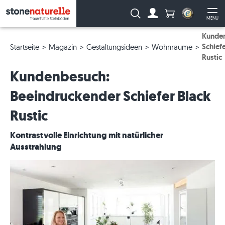
Anzahl Produkte
Suche:
MENU
Zum Account
Me
Kunden
Schief
Startseite
Magazin
Gestaltungsideen
Wohnraume
Rustic
Kundenbesuch:
Beeindruckender Schiefer Black
Rustic
Kontrastvolle Einrichtung mit natürlicher
Ausstrahlung