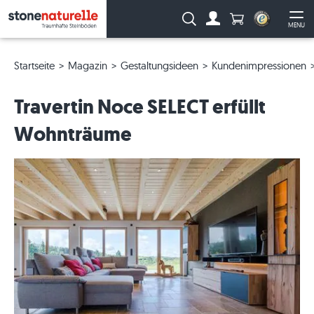
Anzahl Produkte
Suche:
MENU
Zum Account
Me
Startseite
Magazin
Gestaltungsideen
Kundenimpressionen
Travertin Noce SELECT erfüllt
Wohnträume