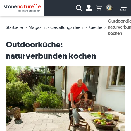
Anzahl Produkte
Suche:
MENU
Zum Account
Me
Outdoorküc
naturverbu
Startseite
Magazin
Gestaltungsideen
Kueche
kochen
Outdoorküche:
naturverbunden kochen