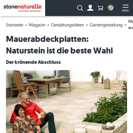
Anzahl Produkte
Suche:
MENU
Zum Account
Me
Ma
Startseite
Magazin
Gestaltungsideen
Gartengestaltung
au
Mauerabdeckplatten:
Naturstein ist die beste Wahl
Der krönende Abschluss