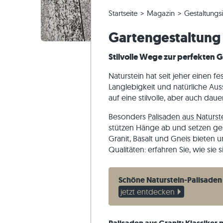
Quarzitfliesen
Kalksteinplatten
Musterversand
Panoramatour
Beige Fli
Beige Ter
Gneis-Blo
Marmor
Startseite
Magazin
Gestaltungs
Marmorfliesen
Marmorplatten
Lieferung & Transport
Gartengestaltung
Graue Fli
Graue Ter
Kalkstein
Quarzit
Gartengestaltung 
Antike Fliesen
Quarzitplatten
Wohninspirationen
Sandstein
Stilvolle Wege zur perfekten 
Mosaikfliesen
Gneisplatten
Kundenimpressionen
Schiefer
Verblender
Basaltplatten
Videos
Travertin
Naturstein hat seit jeher einen f
Langlebigkeit und natürliche Aus
Polygonalplatten
auf eine stilvolle, aber auch dau
Poolumrandung
Besonders
Palisaden aus Naturst
stützen Hänge ab und setzen gest
Granit, Basalt und Gneis bieten 
Qualitäten: erfahren Sie, wie sie 
Schöne Naturstein-Palisaden
jetzt entdecken