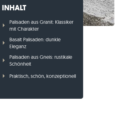
INHALT
Gneis-Rasenkanten
Basalt-Rasenkanten
Palisaden aus Granit: Klassiker
mit Charakter
Basalt Palisaden: dunkle
Eleganz
Palisaden aus Gneis: rustikale
Schönheit
Praktisch, schön, konzeptionell