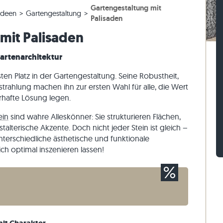
Gartengestaltung mit
esen
rassenplatten
ckstufen
Kalkstein-Pflastersteine
Travertin-Mauersteine
ideen
Gartengestaltung
Palisaden
esen
rassenplatten
-Blockstufen
Quarzit-Pflastersteine
Quarzit-Mauersteine
mit Palisaden
Gneis-Pflastersteine
Gneis-Mauersteine
Gartenarchitektur
Pflasterriegel
Verblender aussen
esten Platz in der Gartengestaltung. Seine Robustheit,
strahlung machen ihn zur ersten Wahl für alle, die Wert
erhafte Lösung legen.
ein
sind wahre Alleskönner: Sie strukturieren Flächen,
alterische Akzente. Doch nicht jeder Stein ist gleich –
unterschiedliche ästhetische und funktionale
sich optimal inszenieren lassen!